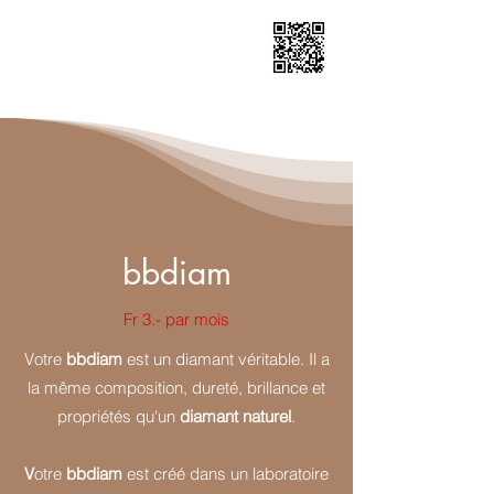
bbdiam
Fr 3.- par mois
Votre
bbdiam
est un diamant véritable. Il a
la même composition, dureté, brillance et
propriétés qu'un
diamant naturel
.
V
otre
bbdiam
est créé dans un laboratoire